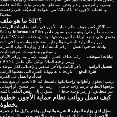
البشرية والتوطين. وتدير بعض المناطق الحرة ترتيبات مكافئة خاصة
بها لحماية الأجور، لذا تأكد دائمًا من القواعد المطبَّقة على رخصتك
تحديدًا.
ما هو ملف SIF؟
يكمن جوهر نظام حماية الأجور في
ملف معلومات الرواتب (SIF —
. وهو ملف بتنسيق خاص (ملف منظَّم على
Salary Information File)
غرار CSV بمخطط ثابت) يحتوي على جميع البيانات التي يحتاجها البنك
ووزارة الموارد البشرية والتوطين لمعالجة رواتبك، بما في ذلك:
بيانات صاحب العمل
— رقم المنشأة لدى وزارة الموارد البشرية
والتوطين ومعلومات التوجيه/البنك
بيانات الموظف
— رقم بطاقة العمل / الهوية الإماراتية، ورقم الآيبان
(IBAN)، ورمز توجيه البنك/الوكيل لكل عامل
تفصيل الراتب
— الأجر الثابت والأجر المتغير والإجمالي لكل موظف
فترة الدفع
— تاريخا بداية ونهاية الفترة التي يغطيها الراتب
عدد أيام العمل
في الفترة
يجب أن يتبع ملف SIF ترتيب الحقول وأطوالها وإجمالياتها بالضبط كما
يتوقعها النظام. فرقم واحد خاطئ — رقم آيبان غير صحيح، أو إجمالي
الملف بأكمله.
غير متطابق، أو رمز توجيه خاطئ — سيؤدي إلى
رفض
كيف تعمل رواتب نظام حماية الأجور، خطوة
بخطوة
سجّل لدى وزارة الموارد البشرية والتوطين واختر وكيل نظام حماية
الأجور.
تُسجَّل شركتك في نظام حماية الأجور وتختار بنكًا أو مكتب