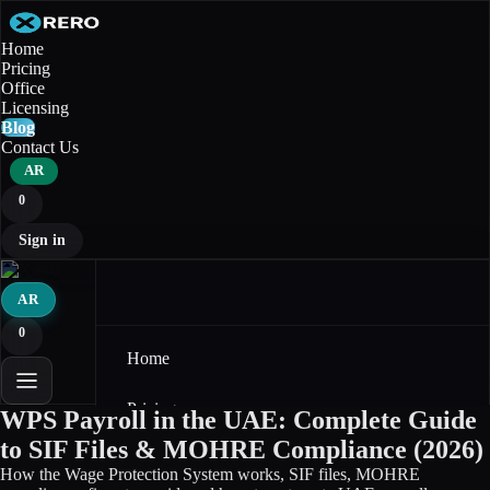
Home
Pricing
Office
Licensing
Blog
Contact Us
AR
0
Sign in
AR
0
Home
Pricing
WPS Payroll in the UAE: Complete Guide
to SIF Files & MOHRE Compliance (2026)
Office
How the Wage Protection System works, SIF files, MOHRE