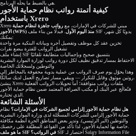
هي بالضبط ما يحلّه البرنامج.
كيفية أتمتة رواتب نظام حماية الأجور
باستخدام Xrero
مبني للشركات في الإمارات، مع
رواتب جاهزة لنظام حماية
Xrero
الأجور (WPS) منذ اليوم الأول
. فبدلًا من بناء ملف SIF يدويًا كل شهر،
يمكنك:
تخزين عقد كل موظف وتفصيل أجره وبياناته البنكية مرة واحدة
تشغيل الرواتب للفترة ببضع نقرات
إنشاء ملف SIF بتنسيق صحيح وبإجماليات متطابقة تلقائيًا
الاحتفاظ بمسار تدقيق نظيف لكل دورة رواتب لوزارة الموارد البشرية
والتوطين ولسجلاتك الخاصة
وهذا يحوّل يوم صرف الرواتب من عملية يدوية محفوفة بالمخاطر إلى
روتين موثوق وقابل للتكرار — ويبقي مسار تصاريح العمل لديك سالكًا.
ينشئ Xrero ملفات رواتب متوافقة؛ أما تحويلات الرواتب الفعلية
فتُعالَج عبر البنك أو مكتب الصرافة المعتمد ضمن نظام حماية الأجور
الذي تختاره.
الأسئلة الشائعة
هل نظام حماية الأجور إلزامي لجميع الشركات في الإمارات؟
نظام
حماية الأجور إلزامي للشركات المسجَّلة لدى وزارة الموارد البشرية
والتوطين (البر الرئيسي). وتدير بعض المناطق الحرة أنظمة مكافئة
خاصة بها لحماية الأجور، لذا تأكد من القواعد المطبَّقة على رخصتك.
SIF اختصار لـ Salary Information File
ما هو ملف SIF في الرواتب؟