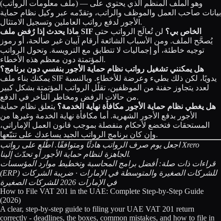
(ملف معلومات الرواتب) — وهو الملف المنظَّم الذي يحتوي على
بيانات صاحب العمل والموظف والراتب، وتقدّمه عبر وكيل نظام حماية
الأجور لدفع رواتب العاملين وتسجيل الامتثال.
ماذا يحدث إذا رُفض ملف SIF الخاص بي؟
لن تُعالَج الرواتب حتى
يُصحَّح الملف. ومن الأسباب الشائعة أرقام آيبان غير صالحة، أو رموز
توجيه خاطئة، أو إجماليات لا تتطابق مع الترويسة. وتحول الرواتب
المؤتمتة دون معظم هذه الأخطاء.
هل يمكنني تشغيل رواتب نظام حماية الأجور بنفسي دون برنامج؟
يمكنك بناء ملف SIF يدويًا، لكن ذلك بطيء وعرضة للأخطاء. وبالنسبة
لعدد يتجاوز حفنة من الموظفين، تقلّل الرواتب المؤتمتة بشكل كبير
من حالات الرفض ومخاطر التأخر في الدفع.
هل يغطي نظام حماية الأجور مكافأة نهاية الخدمة؟
يتعلق نظام حماية
الأجور بدفع الأجور الشهرية. أما مكافأة نهاية الخدمة وغيرها من
المستحقات فتخضع لأحكام منفصلة بموجب قانون العمل الإماراتي،
وإن كان برنامج الرواتب الجيد يساعدك على تتبّعها.
اجعل يوم صرف الرواتب هادئًا ومتوافقًا.
اطّلع على رواتب Xrero
.
الجاهزة لنظام حماية الأجور
أو
تحدّث إلينا
قراءات ذات صلة:
أفضل برامج المحاسبة وتخطيط موارد المؤسسات
(ERP) للشركات الصغيرة والمتوسطة في الإمارات
·
ضريبة الشركات
في الإمارات 2026 للشركات الصغيرة
How to File VAT 201 in the UAE: Complete Step-by-Step Guide
(2026)
A clear, step-by-step guide to filing your UAE VAT 201 return
correctly - deadlines, the boxes, common mistakes, and how to file in