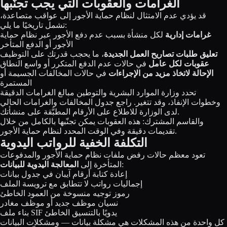
الغرامات والعقوبات التي يجب تجنّبها
قد يؤدي عدم الامتثال لنظام حماية الأجور إلى عواقب متصاعدة،
تشمل تاريخيًا ما يلي:
غرامات إدارية
لكل منشأة بسبب عدم دفع الأجور عبر نظام حماية
الأجور أو الدفع المتأخر
تعليق طلبات تصاريح العمل الجديدة
، ما يحجب قدرتك على التوظيف
عقوبات لكل عامل
في حالات عدم الدفع المتكرر أو واسع النطاق
الإحالة لاتخاذ مزيد من الإجراءات
في حالات المخالفات الجسيمة أو
المستمرة
تحدد وزارة الموارد البشرية والتوطين مبالغ الغرامات الدقيقة
وخطوات الإنفاذ، وقد تتغير. راجع جدول المخالفات والغرامات الحالي
لدى الوزارة للاطلاع على الأرقام المطبَّقة على منشأتك.
والقاسم المشترك: هذه العقوبات يمكن تجنّبها بالكامل من خلال
تقديمات دقيقة وفي الوقت المحدد لنظام حماية الأجور.
التكلفة الخفية للرواتب اليدوية
تعود معظم حالات رفض ملفات نظام حماية الأجور والمدفوعات
:
المتأخرة إلى
المعالجة اليدوية للبيانات
إعادة كتابة أرقام آيبان في جدول بيانات
إجماليات رواتب لا تتطابق مع ترويسة الملف
رموز توجيه منسوخة من العمود الخاطئ
نسيان موظف جديد أو موظف مغادر
بناء ملف SIF يدويًا بالتنسيق الخاطئ
كل واحدة من هذه المشكلات هي مشكلة بيانات — ومشكلات البيانات