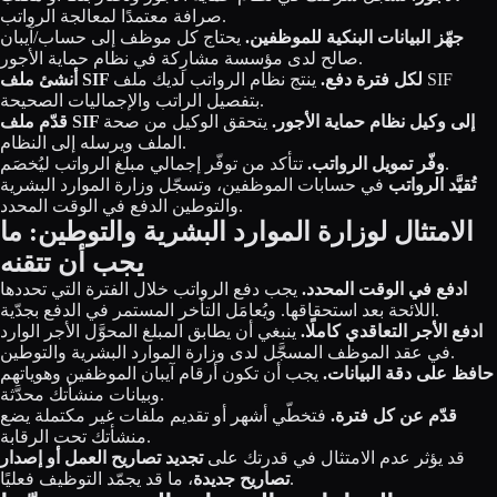
صرافة معتمدًا لمعالجة الرواتب.
جهّز البيانات البنكية للموظفين.
يحتاج كل موظف إلى حساب/آيبان
صالح لدى مؤسسة مشارِكة في نظام حماية الأجور.
أنشئ ملف SIF لكل فترة دفع.
ينتج نظام الرواتب لديك ملف SIF
بتفصيل الراتب والإجماليات الصحيحة.
قدّم ملف SIF إلى وكيل نظام حماية الأجور.
يتحقق الوكيل من صحة
الملف ويرسله إلى النظام.
تتأكد من توفّر إجمالي مبلغ الرواتب ليُخصَم.
وفّر تمويل الرواتب.
تُقيَّد الرواتب
في حسابات الموظفين، وتسجّل وزارة الموارد البشرية
والتوطين الدفع في الوقت المحدد.
الامتثال لوزارة الموارد البشرية والتوطين: ما
يجب أن تتقنه
ادفع في الوقت المحدد.
يجب دفع الرواتب خلال الفترة التي تحددها
اللائحة بعد استحقاقها. ويُعامَل التأخر المستمر في الدفع بجدّية.
ادفع الأجر التعاقدي كاملًا.
ينبغي أن يطابق المبلغ المحوَّل الأجر الوارد
في عقد الموظف المسجَّل لدى وزارة الموارد البشرية والتوطين.
حافظ على دقة البيانات.
يجب أن تكون أرقام آيبان الموظفين وهوياتهم
وبيانات منشأتك محدَّثة.
قدّم عن كل فترة.
فتخطّي أشهر أو تقديم ملفات غير مكتملة يضع
منشأتك تحت الرقابة.
قد يؤثر عدم الامتثال في قدرتك على
تجديد تصاريح العمل أو إصدار
، ما قد يجمّد التوظيف فعليًا.
تصاريح جديدة