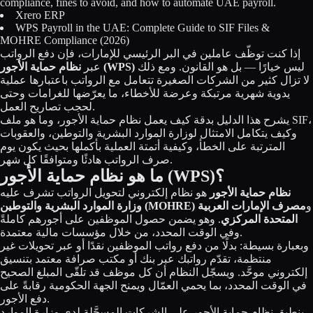
compliance, fines to avoid, and how to automate UAE payroll.
Licensing
Xrero ERP
WPS Payroll in the UAE: Complete Guide to SIF Files &
MOHRE Compliance (2026)
Blog
إذا كنت توظّف عاملين في البر الرئيسي للإمارات، فإن دفع الرواتب
ليس خيارًا — بل هو القانون. ومع ذلك
نظام حماية الأجور (WPS)
عبر
Contact Us
لا تزال كثير من الشركات الصغيرة تتعامل مع الرواتب باعتبارها عملية
يدوية شهرية مرتبكة وعرضة للأخطاء، ما يعرّضها للغرامات وحتى
Sign in
لحجب تصاريح العمل.
يشرح هذا الدليل بدقة كيف يعمل نظام حماية الأجور، وما هو ملف SIF،
وكيف يتكامل الامتثال لوزارة الموارد البشرية والتوطين، والعقوبات
المترتبة على الخطأ، وكيفية أتمتة العملية بأكملها بحيث يكون يوم
صرف الرواتب هادئًا ومتوافقًا كل شهر.
ما هو نظام حماية الأجور (WPS)؟
نظام حماية الأجور
هو نظام إلكتروني لتحويل الرواتب تشرف عليه
و
مصرف الإمارات العربية
وزارة الموارد البشرية والتوطين (MOHRE)
المتحدة المركزي
. وهو يضمن حصول الموظفين على أجورهم كاملةً
وفي الوقت المحدد، من خلال مؤسسات مالية معتمدة.
وبعبارة بسيطة: بدلًا من دفع رواتب الموظفين نقدًا أو عبر تحويلات غير
منتظمة، تقدّم رواتبك عبر بنك أو مكتب صرافة معتمد بتنسيق
إلكتروني موحَّد. ويسجّل النظام أن كل موظف قد تلقّى المبلغ الصحيح
في الوقت المحدد، بما يحمي العمّال ويمنح الجهة الحكومية رقابةً على
دفع الأجور.
ينطبق نظام حماية الأجور على الشركات المسجَّلة لدى وزارة الموارد