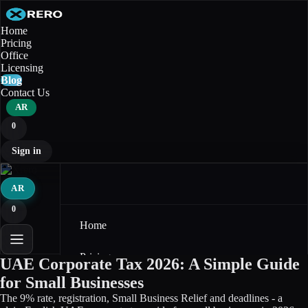
Home
Pricing
Office
Licensing
Blog
Contact Us
AR
0
Sign in
AR
0
Home
Pricing
UAE Corporate Tax 2026: A Simple Guide
for Small Businesses
Office
The 9% rate, registration, Small Business Relief and deadlines - a