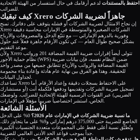
احتفظ بالمستندات
لدعم أرقامك في حال استفسار من الهيئة الاتحادية
للضرائب.
كيف تبقيك Xrero جاهزاً لضريبة الشركات
إن نجاح الامتثال لضريبة الشركات أو فشله يتوقف على دفاترك. تمنح
الشركات الصغيرة والمتوسطة في الإمارات محاسبة دقيقة
Xrero
وفورية بالدرهم الإماراتي — مع تتبّع الدخل والمصروفات والأرباح
بشكل صحيح طوال العام — كي تكون الأرقام جاهزة فعلاً عند حلول
موعد التقديم.
ولأن Xrero تتولى أيضاً
إقرارات ضريبة القيمة المضافة 201
و
رواتب
ضمن النظام نفسه، فإن بيانات ضريبة
نظام حماية الأجور (WPS)
القيمة المضافة والرواتب والأرباح تتطابق جميعها من مصدر واحد
للحقيقة. وهذا هو الفرق بين نهاية عام هادئة وإعادة بناء محمومة
لجداول البيانات.
تساعدك Xrero على الاحتفاظ بسجلات دقيقة وإعداد الأرقام. أما
تسجيل ضريبة الشركات وتقديمها ودفعها فتُكمله أنت (أو مستشارك
الضريبي) عبر القنوات الرسمية للهيئة الاتحادية للضرائب. ولوضعك
الخاص، استشر اختصاصياً ضريبياً مؤهلاً في الإمارات.
الأسئلة الشائعة
ما نسبة ضريبة الشركات في الإمارات عام 2026؟
0% على الدخل
الخاضع للضريبة حتى 375,000 درهم إماراتي و9% على ما يتجاوز ذلك.
وتُطبَّق نسبة أعلى فقط على المجموعات متعددة الجنسيات الكبيرة
جداً بموجب قواعد الحد الأدنى العالمي للضريبة.
هل تدفع شركات المناطق الحرة ضريبة الشركات؟
يجب على شركات