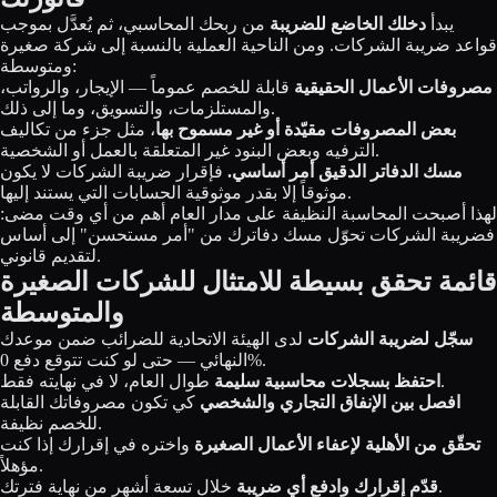
يبدأ
دخلك الخاضع للضريبة
من ربحك المحاسبي، ثم يُعدَّل بموجب
قواعد ضريبة الشركات. ومن الناحية العملية بالنسبة إلى شركة صغيرة
ومتوسطة:
مصروفات الأعمال الحقيقية
قابلة للخصم عموماً — الإيجار، والرواتب،
والمستلزمات، والتسويق، وما إلى ذلك.
بعض المصروفات مقيّدة أو غير مسموح بها
، مثل جزء من تكاليف
الترفيه وبعض البنود غير المتعلقة بالعمل أو الشخصية.
مسك الدفاتر الدقيق أمر أساسي.
فإقرار ضريبة الشركات لا يكون
موثوقاً إلا بقدر موثوقية الحسابات التي يستند إليها.
لهذا أصبحت المحاسبة النظيفة على مدار العام أهم من أي وقت مضى:
فضريبة الشركات تحوّل مسك دفاترك من "أمر مستحسن" إلى أساس
لتقديم قانوني.
قائمة تحقق بسيطة للامتثال للشركات الصغيرة
والمتوسطة
سجّل لضريبة الشركات
لدى الهيئة الاتحادية للضرائب ضمن موعدك
النهائي — حتى لو كنت تتوقع دفع 0%.
طوال العام، لا في نهايته فقط.
احتفظ بسجلات محاسبية سليمة
افصل بين الإنفاق التجاري والشخصي
كي تكون مصروفاتك القابلة
للخصم نظيفة.
تحقّق من الأهلية لإعفاء الأعمال الصغيرة
واختره في إقرارك إذا كنت
مؤهلاً.
خلال تسعة أشهر من نهاية فترتك.
قدّم إقرارك وادفع أي ضريبة