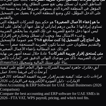
المناطق الحرة أن تسجّل وهي تقع ضمن النطاق. وقد يتمتع الشخص
المؤهل في المنطقة الحرة الذي يستوفي شروطاً صارمة بنسبة 0%
على الدخل المؤهَّل، لكن وضع المنطقة الحرة لا يعفيك من التسجيل
والتقديم.
ما هو إعفاء الأعمال الصغيرة؟
هو حكم يتيح للشركات المؤهلة التي
تساوي إيراداتها 3 ملايين درهم إماراتي أو تقل عنها أن تُعامَل على أنه
ليس لديها دخل خاضع للضريبة عن تلك الفترة، بما يخفّض الضريبة
وعبء الامتثال معاً. ويجب أن تسجّل وتختاره في إقرارك.
هل أحتاج إلى التسجيل إذا كنت سأدفع 0%؟
نعم عموماً. فالتسجيل
والتقديم مطلوبان حتى عندما تكون الضريبة المستحقة صفراً — بما
في ذلك عند المطالبة بإعفاء الأعمال الصغيرة.
متى يُستحق إقرار ضريبة الشركات؟
عادةً خلال تسعة أشهر من نهاية
فترتك الضريبية. تأكّد من موعدك النهائي الدقيق عبر "إمارات تاكس"
(EmaraTax) بناءً على سنتك المالية وتسجيلك.
أبقِ دفاترك جاهزة لضريبة الشركات طوال العام.
اطّلع على كيفية
.
أو
تحدّث إلى فريقنا
عمل Xrero
قراءات ذات صلة:
كيفية تقديم إقرار ضريبة القيمة المضافة 201 في
الإمارات
·
دليل الفوترة الإلكترونية في الإمارات 2026
Best Accounting & ERP Software for UAE Small Businesses (2026
Comparison)
Compare the best accounting and ERP software for UAE SMEs in
2026 - FTA VAT, WPS payroll, pricing, and which tool fits.