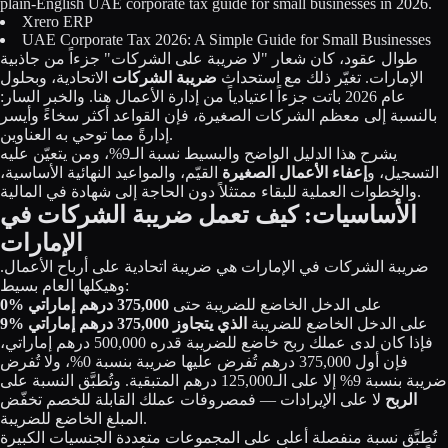
plain-English UAE corporate tax guide for small businesses in 2026.
Licensing
Xrero ERP
UAE Corporate Tax 2026: A Simple Guide for Small Businesses
طوال عقود، كان شعار "لا ضريبة على الشركات" جزءاً من جاذبية
Blog
الإمارات. تغيّر ذلك مع استحداث
ضريبة الشركات
الاتحادية، وبحلول
عام 2026 باتت جزءاً اعتيادياً من إدارة الأعمال هنا. والخبر السار:
Contact Us
بالنسبة إلى معظم الشركات الصغيرة، فإن القواعد أكثر سخاءً وأيسر
إدارةً مما توحي به العناوين.
Sign in
يشرح هذا الدليل الواضح والبسيط نسبة الـ9%، ومن يتعيّن عليه
التسجيل، و
إعفاء الأعمال الصغيرة
القيّم، والمواعيد النهائية الأساسية،
والخطوات العملية للبقاء ممتثلاً دون الحاجة إلى شهادة في المالية.
الأساسيات: كيف تعمل ضريبة الشركات في
الإمارات
ضريبة الشركات في الإمارات هي ضريبة اتحادية على أرباح الأعمال.
وهيكلها العام بسيط:
على الدخل الخاضع للضريبة حتى
375,000 درهم إماراتي
0%
على الدخل الخاضع للضريبة
الذي يتجاوز 375,000 درهم إماراتي
9%
فإذا كان لدى عملك ربح خاضع للضريبة قدره 500,000 درهم إماراتي،
فإن أول 375,000 درهم تُفرض عليها ضريبة بنسبة 0%، ولا تُفرض
ضريبة بنسبة 9% إلا على الـ125,000 درهم المتبقية. وتُطبَّق النسبة على
الربح
لا على الإيرادات — فمصروفات عملك القابلة للخصم تخفّض
المبلغ الخاضع للضريبة.
تُطبَّق نسبة منفصلة أعلى على المجموعات متعددة الجنسيات الكبيرة