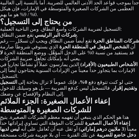
جداً بموجب قواعد الحد الأدنى العالمي للضريبة. أما بالنسبة إلى الغالبية
العظمى من الشركات الصغيرة والمتوسطة في الإمارات، فإن هيكل
0% / 9% هو ما يهم.
من يحتاج إلى التسجيل؟
التسجيل لضريبة الشركات واسع النطاق. ومن الناحية العملية:
تقع ضمن النطاق.
شركات البر الرئيسي
شركات المناطق الحرة
تقع أيضاً ضمن النطاق ويجب أن تسجّل — رغم
أن
الشخص المؤهل في المنطقة الحرة
الذي يستوفي شروطاً صارمة
قد يستفيد من نسبة 0% على الدخل المؤهَّل. ووضع المنطقة الحرة
لا
يعني أنه بإمكانك تجاهل ضريبة الشركات.
الأشخاص الطبيعيون (الأفراد)
الذين يمارسون عملاً أو نشاطاً تجارياً في
الإمارات بما يتجاوز حداً معيناً من الإيرادات السنوية يحتاجون أيضاً إلى
التسجيل.
حتى لو كنت تتوقع دفع
0%
، فإنك عموماً لا تزال بحاجة إلى
التسجيل
وتقديم إقرار
. فالتسجيل ليس كدفع الضريبة — بل هو وسيلتك للدخول
إلى النظام والإفصاح عن وضعك.
إعفاء الأعمال الصغيرة: الجزء الملائم
للشركات الصغيرة والمتوسطة
هذا هو الحكم الذي ينبغي أن تفهمه معظم الشركات الصغيرة. يتيح
إعفاء الأعمال الصغيرة
للشركات المؤهلة التي تساوي إيراداتها حداً
معيناً (
3 ملايين درهم إماراتي
) أو تقل عنه أن تُعامَل على أنه
ليس لديها
دخل خاضع للضريبة
عن تلك الفترة — أي بلا ضريبة شركات مستحقة