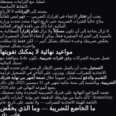
عملياً، مع التزامات مبسطة.
النقاط الأساسية:
لا الأرباح.
يستند إلى
الإيرادات
الإعفاء في إقرارك الضريبي — فهو ليس تلقائياً.
يجب أن
تختار
متاح حالياً للفترات الضريبية حتى تاريخ انتهاء محدد تحدده وزارة
المالية، لذا تأكّد من نافذة التوافر الحالية.
للمطالبة به.
لا تزال بحاجة إلى أن تكون
مسجّلاً
ولا تزال
تقدّم إقراراً
بالنسبة إلى الشركة الصغيرة فعلاً، يمكن لإعفاء الأعمال الصغيرة أن
يخفّض ضريبتك وعبء امتثالك بشكل كبير — لكن فقط إذا سجّلت
واخترته بشكل صحيح.
مواعيد نهائية لا يمكنك تفويتها
تعمل ضريبة الشركات وفق
فترات ضريبية
، تكون عادةً متوافقة مع
سنتك المالية:
التسجيل
يجب أن يكتمل ضمن الإطار الزمني الذي تحدده الهيئة
الاتحادية للضرائب لفئتك. ويترتب على التأخر في التسجيل غرامة.
التقديم والدفع
يُستحقان عموماً خلال
تسعة أشهر من نهاية فترتك
الضريبية
. وبالنسبة إلى سنة مالية تنتهي في 31 ديسمبر 2025، فإن ذلك
يضع الموعد النهائي في عام 2026.
تعتمد المواعيد النهائية على فترتك الضريبية المحددة وفئة تسجيلك.
تأكّد دائماً من تواريخك الدقيقة عبر بوابة "إمارات تاكس" (EmaraTax)
التابعة للهيئة الاتحادية للضرائب — ولا تعتمد على تاريخ عام.
ما الخاضع للضريبة — وما الذي يخفّض
فاتورتك