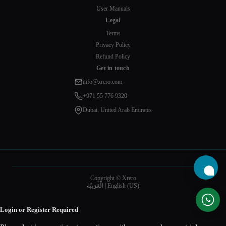
User Manuals
Legal
Terms
Privacy Policy
Refund Policy
Get in touch
info@xrero.com
+971 55 776 9320
Dubai, United Arab Emirates
Copyright © Xrero
English (US)
|
الْعَرَبيّة
Login or Register Required