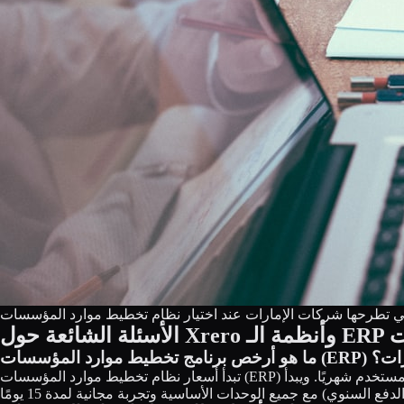
إمارات
 (ERP) في الإمارات؟
تبدأ أسعار نظام تخطيط موارد المؤسسات (ERP) السحابي في الإمارات عادةً من نحو 50 إلى 99 درهمًا إماراتيًا لكل مستخدم شهريًا. ويبدأ Xrero من 99 درهمًا إماراتيًا لكل مستخدم شهريًا (نحو 83 درهمًا إماراتيًا عند