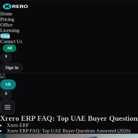
Home
Pricing
Office
Licensing
Blog
Contact Us
AR
0
Sign in
AR
0
Xrero ERP FAQ: Top UAE Buyer Questions
Xrero ERP
Xrero ERP FAQ: Top UAE Buyer Questions Answered (2026)