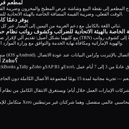
ما هو أفضل نظام تخطيط موارد المؤسسا
 المطعم إلى نقطة البيع وشاشة عرض المطبخ والمخزون وضريبة القيمة المضافة الخاصة بالهيئة الاتحاد
الوقت الفعلي، وضريبة القيمة المضافة الخاصة بالهيئة الاتحادية للضرائب، مما يجعله خيارًا قويًا لشركات الأغذية والمشروبات في الإمارات.
أي نظام تخطيط موارد المؤسسات (
Xrero ثنائي اللغة بالكامل مع دعم العربية من اليمين إلى اليسار عبر كل شاشة وتقرير وإيصال وقالب بريد إلكتروني، إلى جانب الإنجليزية.
ل مع ضريبة القيمة المضافة الخاصة بالهيئة الاتحادية للضرائب وكشوف رواتب نظام
جاهزة لنظام حماية الأجور (WPS) مع إنشاء ملف SIF والهوية الإماراتية ومكافأة نهاية الخدمة والتوافق مع وزارة الموارد البشرية والتوطين.
هل يمكنني الانتقال إلى Xrero من QuickBooks أو Tally أو Zoho؟