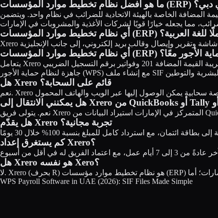
ت (ERP) لمطعم في دبي؟
ية للضرائب في نظام واحد. ويتضمن Xrero نقطة بيع للمطاعم مع إيصالات باللغة العربية، ومخزونًا في
ERP) يوفر دعمًا كاملًا للغة العربية؟
 حماية الأجور معًا؟
يتعامل Xrero مع كليهما بشكل أصيل: تقديم آلي لإقرار ضريبة القيمة المضافة 201 وفواتير برقم التسجيل الضريبي (TRN) لضريبة القيمة المضافة الخاصة بالهيئة الاتحادية للضرائب، إضافةً إلى كشوف رواتب
هل Xrero قائم على السحابة؟
هل يقدّم Xrero تجربة مجانية؟
كم يستغرق إعداد Xrero؟
هل Xrero هو نفسه Xero؟
WPS Payroll Software in UAE (2026): SIF Files Made Simple