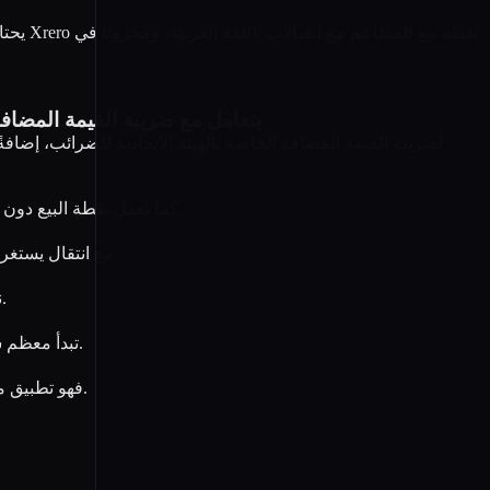
يحتاج
أي نظام تخطيط موارد المؤسسات (ERP) يتعام
نعم. Xrero منصة سحابية يمكن الوصول إليها عبر الويب والهاتف المحمول (iOS وAndroid). كما تعمل نقطة البيع دون اتصال بالإنترنت وتُزامن البيانات عند عودة الاتصال.
نعم. يتولى فريق Xrero المتمركز في الإمارات استيراد البيانات من QuickBooks وTally وZoho وSAP B1 وExcel، مع انتقال يستغرق عادةً من 3 إلى 7 أيام عمل.
نعم — تجربة مجانية لمدة 15 يومًا لمجموعة الأعمال الكاملة دون الحاجة إلى بطاقة ائتمان، مع استرداد كامل للمبلغ بنسبة 100% خلال 30 يومًا.
تبدأ معظم شركات الإمارات العمل خلال أيام؛ ويستغرق الانتقال الكامل من نظام آخر عادةً من 3 إلى 7 أيام عمل، مع اعتماد الفريق له في أقل من أسبوع.
لا. Xrero (بحرف R) هو نظام تخطيط موارد مؤسسات (ERP) متكامل للإمارات؛ أما Xero فهو تطبيق محاسبي عالمي منفصل. وهما شركتان غير مرتبطتين.