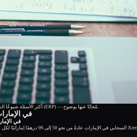
أكثر الأسئلة شيوعًا التي تطرحها شركات الإمارات عند اختيار نظام تخطيط موارد المؤسسات (ERP) — مُجابًا عنها بوضوح.
الأسئلة الشائعة حول Xrero وأنظمة الـ ERP في ال
ما هو أرخص برنامج تخطيط موارد المؤسسات
الدفع السنوي) مع جميع الوحدات الأساسية وتجربة مجانية لمدة 15 يومًا.