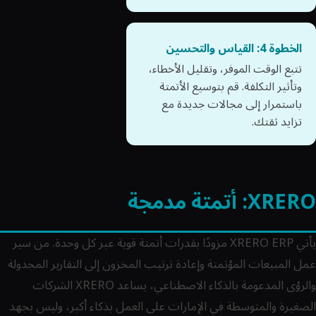
الخطوة 4: القياس والتحسين
تتبع الوقت الموفر، وتقليل الأخطاء،
وتأثير التكلفة. قم بتوسيع الأتمتة
باستمرار إلى مجالات جديدة مع
تزايد ثقتك.
XRERO: أتمتة مدمجة
يأتي XRERO ERP مزودًا بقدرات أتمتة قوية عبر كل وحدة. من سير
عمل المبيعات المؤتمتة وإعادة ترتيب المخزون إلى التقارير المجدولة
والرؤى المدعومة بالذكاء الاصطناعي، يساعد XRERO الشركات
الصغيرة والمتوسطة في الإمارات على العمل بذكاء أكبر، وليس بجهد