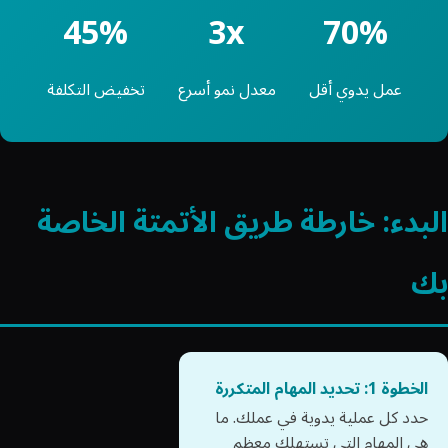
45%
3x
70%
عمل يدوي أقل
معدل نمو أسرع
تخفيض التكلفة
البدء: خارطة طريق الأتمتة الخاصة
بك
الخطوة 1: تحديد المهام المتكررة
حدد كل عملية يدوية في عملك. ما
هي المهام التي تستهلك معظم