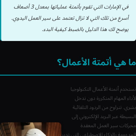
في الإمارات التي تقوم بأتمتة عملياتها بمعدل 3 أضعاف
أسرع من تلك التي لا تزال تعتمد على سير العمل اليدوي.
يوضح لك هذا الدليل بالضبط كيفية البدء.
ما هي أتمتة الأعمال؟
تستخدم أتمتة الأعمال التكنولوجيا
لأداء المهام المتكررة دون تدخل
بشري. تتراوح من الردود التلقائية
البسيطة عبر البريد الإلكتروني إلى
محركات سير العمل المعقدة
المدعومة بالذكاء الاصطناعي التي تدير