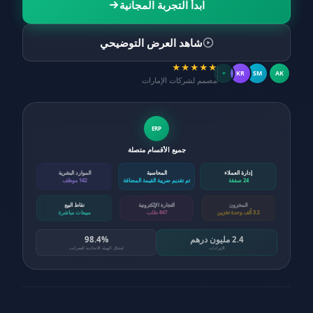
ابدأ التجربة المجانية
شاهد العرض التوضيحي
★
★
★
★
★
+
KR
SM
AK
مصمم لشركات الإمارات
ERP
جميع الأقسام متصلة
الموارد البشرية
المحاسبة
إدارة العملاء
24 صفقة
تم تقديم ضريبة القيمة المضافة
142 موظف
المخزون
التجارة الإلكترونية
نقاط البيع
مبيعات مباشرة
847 طلب
3.2 ألف وحدة تخزين
2.4 مليون درهم
98.4%
الإيرادات
امتثال الهيئة الاتحادية للضرائب