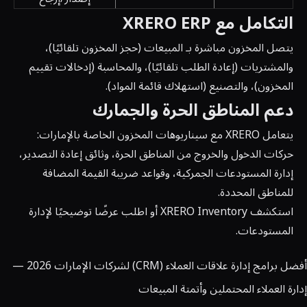
التكامل مع XRERO ERP
يتصل المخزون مباشرة بـ
المبيعات
(حجز المخزون تلقائيًا)،
و
المشتريات
(إعادة الطلب تلقائيًا)، و
المحاسبة
(إدخالات تقييم
المخزون)، و
التصنيع
(استهلاك قائمة المواد).
دعم المناطق الحرة والجمارك
يتعامل XRERO مع سيناريوهات المخزون الخاصة بالإمارات:
حركات الدخول والخروج من المناطق الحرة، وثائق إعادة التصدير،
إدارة المستودعات الجمركية، وقواعد ضريبة القيمة المضافة
للمناطق المحددة.
استكشف XRERO Inventory
أو
اطلب عرضًا توضيحيًا لإدارة
المستودعات
.
أفضل برامج إدارة علاقات العملاء (CRM) لشركات الإمارات 2026 —
إدارة العملاء المحتملين وأتمتة المبيعات