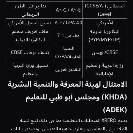
البريطاني (IGCSE/A-
تقارير على الطراز
A*-G / A*-E
Level)
البريطاني
الأمريكي
A-F / GPA 4.0
تنسيق السجل الأمريكي
البكالوريا الدولية
ملف تعريف متعلم
مقياس 1-7
(PYP/MYP/DP)
البكالوريا الدولية
النسبة
CBSE/الهندي
كشف درجات CBSE
المئوية/CGPA
وزارة التربية والتعليم
تنسيق وزارة التربية
التقدير العربي
الإماراتية
والتعليم
الامتثال لهيئة المعرفة والتنمية البشرية
(KHDA) ومجلس أبو ظبي للتعليم
(ADEK)
يدعم XRERO المتطلبات التنظيمية بما في ذلك تتبع نسبة
الطلاب إلى المعلمين، وتقارير جاهزية التفتيش، وتصدير بيانات