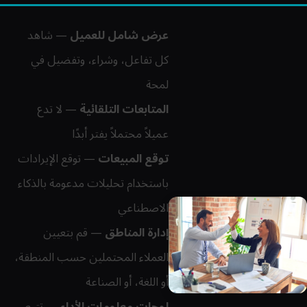
عرض شامل للعميل
— شاهد
كل تفاعل، وشراء، وتفضيل في
لمحة
المتابعات التلقائية
— لا تدع
عميلاً محتملاً يفتر أبدًا
توقع المبيعات
— توقع الإيرادات
باستخدام تحليلات مدعومة بالذكاء
الاصطناعي
إدارة المناطق
— قم بتعيين
العملاء المحتملين حسب المنطقة،
أو اللغة، أو الصناعة
لوحات معلومات الأداء
— تتبع