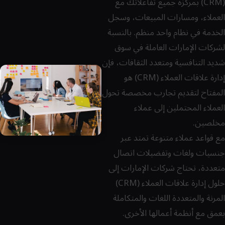
(CRM) بمركزة جميع تفاعلاتك مع
العملاء، ومسارات المبيعات، وسجل
الخدمة في نظام واحد منظم. بالنسبة
لشركات الإمارات العاملة في سوق
شديد التنافسية ومتعدد الثقافات، فإن
إدارة علاقات العملاء (CRM) هو
المفتاح لتقديم تجارب مخصصة تحول
العملاء المحتملين إلى عملاء
مخلصين.
مع قواعد عملاء متنوعة تمتد عبر
جنسيات ولغات وتفضيلات اتصال
متعددة، تحتاج شركات الإمارات إلى
حلول إدارة علاقات العملاء (CRM)
المرنة والمتعددة اللغات والمتكاملة
بعمق مع أنظمة أعمالها الأخرى.