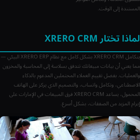
المستندة إلى الوقت.
لماذا تختار XRERO CRM
يتكامل XRERO CRM بشكل كامل مع نظام XRERO ERP البيئي —
مما يعني أن بيانات مبيعاتك تتدفق بسلاسة إلى المحاسبة والمخزون
والعمليات. بفضل تقييم العملاء المحتملين المدعوم بالذكاء
الاصطناعي، وتكامل واتساب، والتصميم الذي يركز على الهاتف
المحمول، يساعد XRERO CRM فرق المبيعات في الإمارات على
إبرام المزيد من الصفقات، بشكل أسرع.