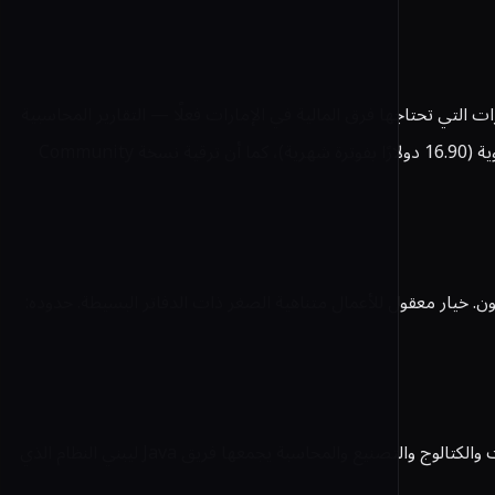
من الميزات التي تحتاجها فرق المالية في الإمارات فعلًا — التقارير المحاسبية
المتقدمة والرواتب والاستضافة المُدارة والترقيات — موجود في الخطط المدفوعة التي تبدأ من 13.50 دولارًا أمريكيًا للمستخدم شهريًا بفوترة سنوية (16.90 دولارًا بفوترة شهرية)، كما أن ترقية نسخة Community
ى المخزون. خيار معقول للأعمال متناهية الصغر ذات الدفاتر البسيطة. حدوده:
يحمل ترخيص Apache 2.0 المتساهل، والأصدق وصفه بأنه إطار عمل مؤسسي لا نظامًا جاهزًا: نموذج بيانات عميق ومجرّب مع مكونات للطلبات والكتالوج والتصنيع والمحاسبة يجمعها فريق Java ليبني النظام الذي