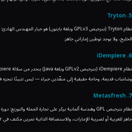
5. Tryton
نظام Tryton (بترخيص GPLv3 وبلغة بايثون) هو 
الخليج، ولا يوجد توطين إماراتي جاهز.
6. iDempiere
وشاشات قديمة، وحاجة حقيقية إلى منفّذين خبراء — ليس تثبيتًا تنجزه ف
7. Metasfresh
نظام بترخيص GPL وهندسة ألمانية يركز على تجارة الجملة و
جاهز للعربية أو لضريبة الإمارات، والاستضافة الذاتية تمرين مكثف في Docker يُترك لفريق تقني قادر.