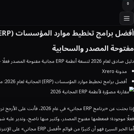
0
مفتوحة المصدر والسحابية
دليل صادق لعام 2026 لتسعة أنظمة ERP مجانية مفتوحة المصدر فعلًا — وما الذي يكلفه «المجاني» حقًا للشركات في الإمارات.
مدونة Xrero
أفضل برامج تخطيط موارد المؤسسات (ERP) المجانية لعام 2026: مقارنة بين أفضل 10 أنظمة تخطيط موارد المؤسسات (ERP) مفتوحة المصدر والسحابية
فعلًا موجودة؛ فمعظمها مفتوح المصدر، وكثير منها ناضج، وتدير عليه شر
أما الخبر السيئ فهو أن كث