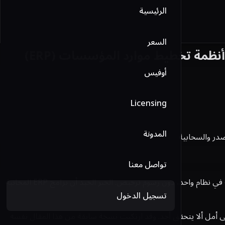
الرئيسية
السعر
أفضل برامج تخطيط موارد المؤسسات (ERP) المجانية لعام 2026: مقارنة بين أفضل 10 أنظمة تخطيط موارد المؤسسات (ERP)
أوفيس
Licensing
المدونة
تواصل معنا
إذا بحثت عن «برنامج ERP مجاني» في عام 2026، فأنت على الأرجح تريد ما تريده كل شركة نامية: المحاسبة والفوترة والمخزون والموارد البشرية في نظام واحد، دون رسوم ترخيص. الخبر الجيد أن برامج ERP المجانية
تسجيل الدخول
ول وتسميه «مجانيًا» على أمل ألا يتحقق أحد. وقد ارتكبت نسخة سابقة من هذا المقال نفسه