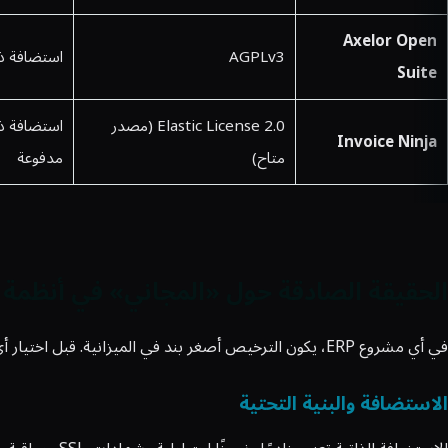
Axelor Open
AGPLv3
استضافة ذات
Suite
Elastic License 2.0 (مصدر
استضافة ذا
Invoice Ninja
متاح)
مدفوعة
الحقيقة الصادقة حول «المجاني» في أنظمة ERP
في أي مشروع ERP، يكون الترخيص أصغر بند في الميزانية. قبل اختيار أي نظام من القائمة أعلاه، ضع ميزانية صادقة لأربعة أمور.
الاستضافة والبنية التحتية