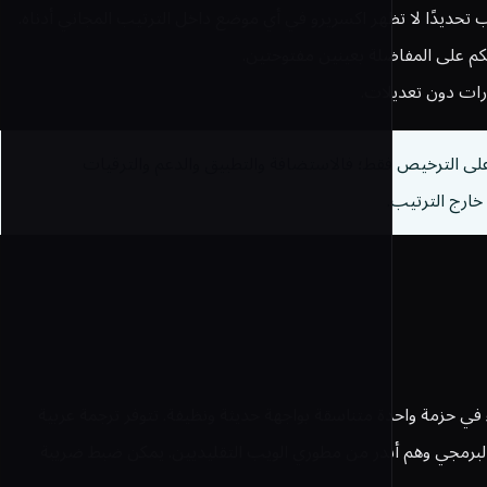
تحديدًا لا تظهر اكسريرو في أي موضع داخل الترتيب المجاني أدناه.
كم على المفاضلة بعينين مفتوحتين.
ارات دون تعديلات.
Odoo Co وDolibarr تتصدر مشهد 2026 — لكن «المجاني» ينطبق على الترخيص فقط؛ فالاستضافة والتطبيق والدعم والترقيات
ة علاقات عملاء في حزمة واحدة متناسقة بواجهة حديثة ونظيفة. تتوفر ترجمة عربية
لبرمجي وهم أندر من مطوري الويب التقليديين. يمكن ضبط ضريبة