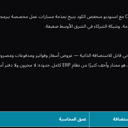
نظام Axelor (بترخيص AGPLv3 وبلغة Java) يجمع تطبيقات ERP وCRM مع استوديو منخفض الكود يتيح نمذج
للمستقل أو الوكالة الصغيرة التي تحتاج أساسًا إلى إصدار فواتير لعمل
ستضافة
عمق المحاسبة