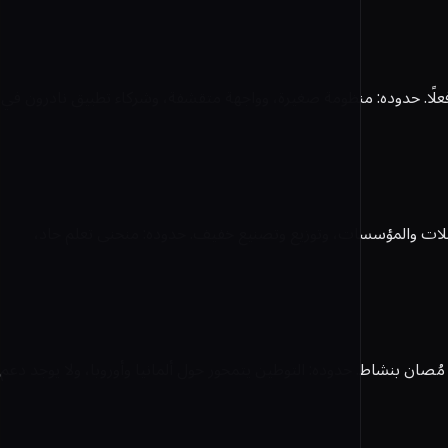
دوج متينة فعلًا. حدوده: منظومة صغيرة، وواجهة متقشفة، وشركاء تطبيق نادرون في
ظهر أصوله المؤسسية: محاسبة قوية متعددة العملات والمؤسسات، وتوزيع وتصنيع خفيف. حدوده: منحنى تعلم حاد،
 وهو مُصان بنشاط. حدوده: التوطين يتمحور حول ألمانيا وأوروبا، ولا يوجد دعم