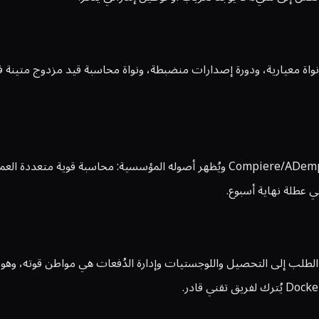
خيار المهندس الهادئ: نواة معيارية، ودورة إصدارات منضبطة، ونواة محاسبة قيد مز
نظام iDempiere (بترخيص GPLv2 وبلغة Java) ينحدر من سلالة Compiere/ADempiere ويُ
ي عطلة نهاية أسبوع.
التوزيع: دورة الطلب إلى التحصيل واللوجستيات وإدارة الدُفعات هي مواطن قوته،