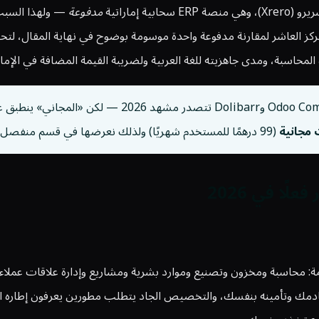
 إماراتية
مدفوعة
— ولهذا السبب 
ركز العاشر لمقارنة مدفوعة واحدة موسومة بوضوح في نهاية المقال، لتح
المحاسبة، ومدى جاهزيته للغة العربية ولضريبة القيمة المضافة في الإم
أنظمة ERP المجانية فعلًا موجودة — ERPNext وmmunity
مجانية
(99 درهمًا للمستخدم شهريًا) ولذلك نعرضها في قسم منفصل خارج الترتيب.
ERP مجاني اكتمالًا في هذه القائمة: محاسبة ومخزون وتصنيع وموارد بشرية ومشاريع وإدار
خادمك وتأمينه بنفسك، والتخصيص الجاد يتطلب مطورين يعرفون إطاره ا