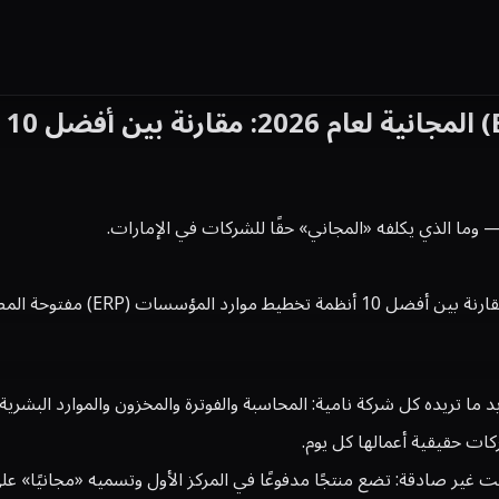
كات حقيقية أعمالها كل يوم.
يرًا من قوائم «أفضل ERP مجاني» على الإنترنت غير صادقة: تضع منتجًا مدفوعًا في المركز الأ