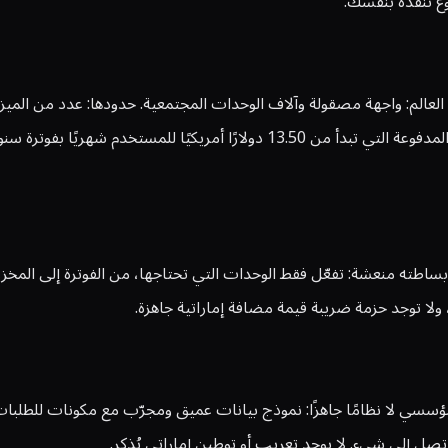
وع تنفذه بنفسك.
ر منصات الأعمال في العالم: واجهة مصقولة وآلاف الوحدات المجتمعية. حدودها: عدد 
ستضافة رخيصة، وبساطته منعشة: تفعّل فقط الوحدات التي تحتاجها، من الفوترة إل
لا توجد حزمة ضريبة قيمة مضافة إماراتية جاهزة.
 تصل إلى شيء. لا يوجد تعريب أو توطين إماراتي يُذكر.