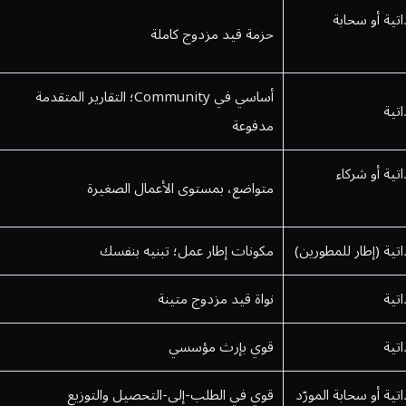
تية أو سحابة
حزمة قيد مزدوج كاملة
أساسي في Community؛ التقارير المتقدمة
تية
مدفوعة
تية أو شركاء
متواضع، بمستوى الأعمال الصغيرة
تية (إطار للمطورين)
مكونات إطار عمل؛ تبنيه بنفسك
تية
نواة قيد مزدوج متينة
تية
قوي بإرث مؤسسي
ية أو سحابة المورّد
قوي في الطلب-إلى-التحصيل والتوزيع