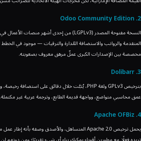
القيمة المضافة الإماراتية، لكن مخرجات الهيئة الاتحادية للضرائب مشر
2. Odoo Community Edition
النسخة مفتوحة المصدر (LGPLv3) من إحدى أشه
مخصصة بين الإصدارات الكبرى عملٌ مرهق معروف بصعوبته.
3. Dolibarr
بترخيص GPLv3 ولغة PHP، يُثبَّت خلال دقائق على ا
عمق محاسبي متواضع، وواجهة قديمة الطابع، وترجمة عربية غير مكتملة، و
4. Apache OFBiz
تريده فعلًا. مع مطورين أقوياء يمكنك بناء أي شيء تقريبًا؛ ومن دونهم لن