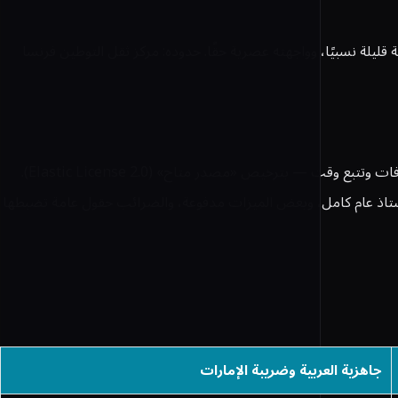
ة مسارات عمل مخصصة ببرمجة قليلة نسبيًا، وواجهته عصرية حقًا. حدوده: مركز ثقل التوطين فرنسا
الصدق أولًا: Invoice Ninja ليس نظام ERP كاملًا، بل برنامج فوترة مجاني قابل للاستضافة الذاتية — عروض أسعار وفواتير ومدفوعات ومصروفات وتتبع وقت — بترخيص «مصدر متاح» (Elastic License 2.0).
ائها، هو ممتاز وأخف كثيرًا من نظام ERP كامل. حدوده: لا مخزون ولا دفتر أستاذ عام كامل، وبعض الميزات مدفوعة، والضرائب حقول عامة تضبطها
جاهزية العربية وضريبة الإمارات