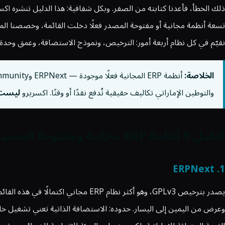
ذلك الخطأ، فأعدنا كتابته من الصفر. وبكل شفافية: هذا الدليل تنشره اكسريرو (Xrero)، وهي منصة ERP سحابية
تسعة أنظمة مجانية أو مفتوحة المصدر فعلًا دخلت القائمة، وخصصنا الم
نقيّم في كل نظام أربعة أمور: الترخيص، ونموذج الاستضافة، وعمق وحدة 
الخلاصة:
والتوطين الإماراتي تكاليف حقيقية تُدفع نقدًا أو وقتًا. اكسريرو
ليست 
أفضل 9 أنظمة ERP مجانية ومفتوحة المصدر فعلًا في 2026
1. ERPNext
يصدر بترخيص GPLv3، وهو أكثر نظام 
وعرض من اليمين إلى اليسار. حدوده: الاستضافة الذاتية تعني تشغيل 