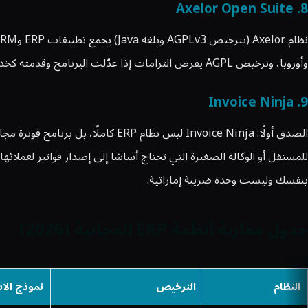
8. Axelor Open Suite
وأوروبا، وترخيص AGPL يفرض التزامات إذا عدّلت البرنامج وقدمته كخدمة، وشبكة الشركاء في الشرق الأوسط ضعيفة.
9. Invoice Ninja
بنفسك وليست وحدة ضريبة إماراتية.
جدول مقارنة أنظمة ERP المجانية (2026)
النظام
الترخيص
نموذج الا