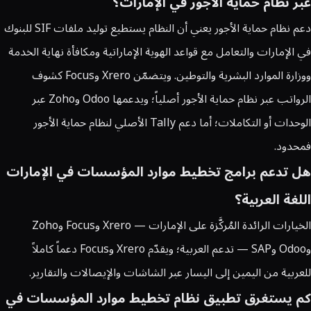
عبر نظام حماية الأجور في الإمارات؟
دعم نظام حماية الأجور يعني أن النظام يستطيع توليد ملفات SIF للبنوك
في الإمارات والتعامل مع قواعد الهوية الإماراتية ومكافأة نهاية الخدمة
ووزارة الموارد البشرية والتوطين. ويتضمّن Xrero وFocus كشوف
الرواتب عبر نظام حماية الأجور أصلياً؛ ويدعمها Odoo وZoho عبر
الوحدات أو التكاملات؛ أما دعم Tally الأصلي لنظام حماية الأجور
فمحدود.
هل تدعم برامج تخطيط موارد المؤسسات في الإمارات
اللغة العربية؟
الخيارات الرائدة المُركَّزة على الإمارات — Xrero وFocus وZoho
وOdoo وSAP — تدعم العربية؛ ويقدّم Xrero وFocus دعماً كاملاً
للعربية من اليمين إلى اليسار عبر الشاشات والإيصالات والتقارير.
كم يستغرق تطبيق نظام تخطيط موارد المؤسسات في