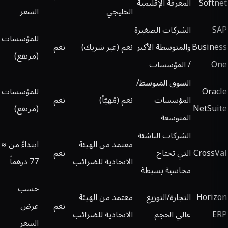
Softnet
المعرفة الإقليمية
الخليجي
السعر
SAP
الشركات الصغيرة
للمؤسسات
Business
والمتوسطة الأكبر
نعم (عبر شريك)
نعم
(مرتفع)
One
/ المؤسسات
السوق المتوسط/
Oracle
للمؤسسات
المؤسسات
نعم (مُهيّأ)
نعم
NetSuite
(مرتفع)
المتوسعة
الشركات الناشئة
معتمد من الهيئة
ابتداءً من ≈
CrossVal
التي تحتاج
نعم
الاتحادية للضرائب
77 درهماً
محاسبة بسيطة
حسب
Horizon
التجارة/التوزيع
معتمد من الهيئة
نعم
عرض
ERP
عالي الحجم
الاتحادية للضرائب
السعر