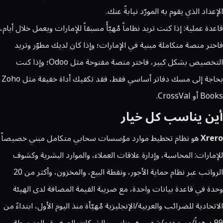
الإعداد الذي يقوم به المورّد نيابةً عنك.
قاعدة عملية: إذا كنت تريد نظاماً مُهيّأً مسبقاً للإمارات ويعمل خلال أيام،
فاختر منصة متكاملة مبنية في الإمارات؛ وإذا كان لديك مطوّر وتريد
التخصيص بشكل كبير، فاختر منصة مفتوحة مثل Odoo؛ وإذا كنت
بحاجة إلى مسك دفاتر أساسي فقط، فقد تكفيك أداة خفيفة مثل Zoho
Books أو CrossVal.
أين يناسب كل خيار
Xrero
هو نظام تخطيط موارد مؤسسات سحابي متكامل مبني خصيصاً
للإمارات: المحاسبة، وإدارة علاقات العملاء، والموارد البشرية وكشوف
الرواتب عبر نظام حماية الأجور، ونقطة البيع، والمخزون، وأكثر من 20
وحدة في قاعدة بيانات واحدة، مع ضريبة القيمة المضافة لدى الهيئة
الاتحادية للضرائب والعربية/الإنجليزية مُهيّأة منذ اليوم الأول، ابتداءً من
99 درهماً/مستخدم/شهر. وهو يناسب الشركات الصغيرة والمتوسطة