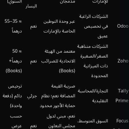
للإمارات
مدمجان
السنوي)
اليسار
الشركات الراغبة
عبر وحدة التوطين
≈ 35–55
Odoo
في تخصيص
نعم
الخاصة بالإمارات
درهماً
عميق
الشركات متناهية
معتمد من الهيئة
≈ 50
الصغر/الصغيرة
Zoho
الاتحادية للضرائب
نعم
درهماً+
ذات الميزانية
(Books)
(Books)
المحدودة
ضريبة القيمة
ترخيص
Tally
التجارة/المحاسبة
المضافة نعم؛ نظام
جزئي
دائم (دفعة
Prime
التقليدية
حماية الأجور محدود
واحدة)
نعم، مبني لدول
حسب
Focus
السوق المتوسط،
مجلس التعاون
نعم
عرض