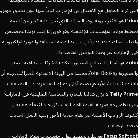
التي تريد التعامل مع الامتثال في الإمارات نيابةً عنها دون تطبيق طويل.
Odoo
هو الأكثر مرونة، وهو المحرّك الذي تُبنى عليه كثير من أنظمة
تخطيط موارد المؤسسات الإقليمية. وهو قوي إذا كنت تريد التخصيص
ولديك مساعدة تقنية؛ وتأتي ضريبة القيمة المضافة والفوترة الإلكترونية
في الإمارات عبر وحدة التوطين الخاصة به.
Zoho
هو الخيار السحابي الميسور التكلفة للشركات متناهية الصغر
والصغيرة؛ وZoho Books معتمد من الهيئة الاتحادية للضرائب، رغم أن
باقة Zoho One الأوسع تصبح أغلى مع إضافة المزيد من التطبيقات.
Tally Prime
لا يزال شائعاً للتجارة والمحاسبة التقليدية في الإمارات؛
وهو يتعامل مع ضريبة القيمة المضافة بشكل جيد لكنه أضعف في
كشوف الرواتب الأصلية عبر نظام حماية الأجور وسير العمل الحديث
متعدد الوحدات.
Focus Softnet
هو نظام تخطيط موارد مؤسسات مقرّه الإمارات