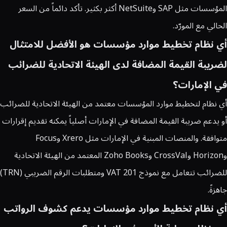
المؤسسات مثل SAP وNetSuite أكثر بكثير. تأكد دائماً من السعر
الحالي مع المورّد.
أي نظام تخطيط موارد مؤسسات هو الأفضل للامتثال
لضريبة القيمة المضافة لدى الهيئة الاتحادية للضرائب
في الإمارات؟
أي نظام لتخطيط موارد المؤسسات معتمد من الهيئة الاتحادية للضرائب
أو يدعم ضريبة القيمة المضافة في الإمارات أصلياً يمكنه تقديم إقرارات
متوافقة. والمنصات المبنية في الإمارات مثل Xrero وFocus
وHorizon وCrossVal وZoho Books المعتمد من الهيئة الاتحادية
للضرائب تتعامل مع نموذج VAT 201 ومتطلبات الرقم الضريبي (TRN)
جاهزةً.
أي نظام تخطيط موارد مؤسسات يدعم كشوف الرواتب