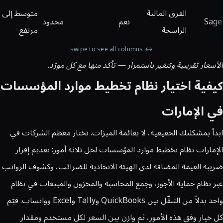
الفرق المالية
متوسط إلى
Sage
نعم
محدود
الراسخة
مرتفع
↔ swipe to see all columns
الأسعار تقريبية وتتغير باستمرار — تأكد منها مع كل مورّد.
كيفية اختيار نظام تخطيط موارد المؤسسات
في الإمارات
ابدأ بمشكلتك الحقيقية، لا بقائمة الميزات. تختار معظم الشركات في
الإمارات نظام تخطيط موارد المؤسسات لحل ثلاثة أمور: تقديم إقرار
ضريبة القيمة المضافة لدى الهيئة الاتحادية للضرائب، وكشوف الرواتب
عبر نظام حماية الأجور، وجمع المحاسبة والمخزون والمبيعات في نظام
واحد بدلاً من التنقّل بين QuickBooks وTally وExcel وواتساب. قيّم
كل خيار وفق هذه الأمور، ثم وازن بين السعر لكل مستخدم ومقدار