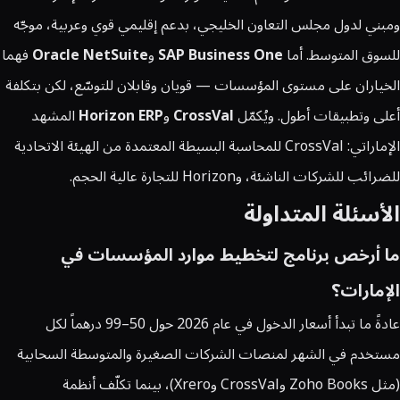
ومبني لدول مجلس التعاون الخليجي، بدعم إقليمي قوي وعربية، موجّه
للسوق المتوسط. أما
SAP Business One
و
Oracle NetSuite
فهما
الخياران على مستوى المؤسسات — قويان وقابلان للتوسّع، لكن بتكلفة
أعلى وتطبيقات أطول. ويُكمّل
CrossVal
و
Horizon ERP
المشهد
الإماراتي: CrossVal للمحاسبة البسيطة المعتمدة من الهيئة الاتحادية
للضرائب للشركات الناشئة، وHorizon للتجارة عالية الحجم.
الأسئلة المتداولة
ما أرخص برنامج لتخطيط موارد المؤسسات في
الإمارات؟
عادةً ما تبدأ أسعار الدخول في عام 2026 حول 50–99 درهماً لكل
مستخدم في الشهر لمنصات الشركات الصغيرة والمتوسطة السحابية
(مثل Zoho Books وCrossVal وXrero)، بينما تكلّف أنظمة