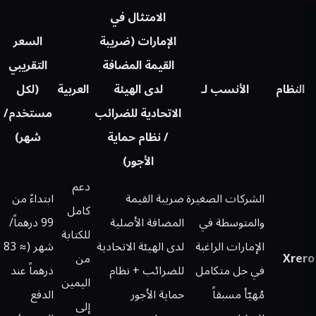
الامتثال في
الإمارات (ضريبة
السعر
القيمة المضافة
التقريبي
النظام
الأنسب لـ
لدى الهيئة
العربية
(لكل
الاتحادية للضرائب
مستخدم/
/ نظام حماية
شهر)
الأجور)
دعم
الشركات الصغيرة
ضريبة القيمة
ابتداءً من
كامل
والمتوسطة في
المضافة الأصلية
99 درهماً/
للكتابة
الإمارات الراغبة
لدى الهيئة الاتحادية
شهر (≈ 83
Xrero
من
في حل متكامل
للضرائب + نظام
درهماً عند
اليمين
مُهيّأ مسبقاً
حماية الأجور
الدفع
إلى