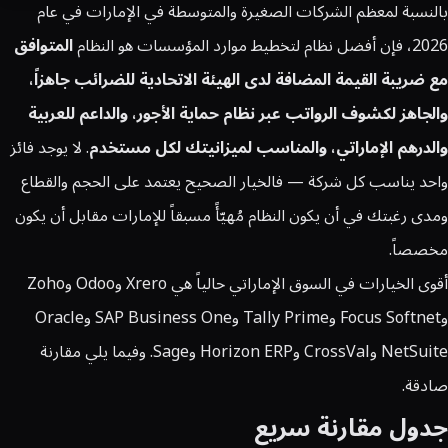
بالنسبة لمعظم الشركات الصغيرة والمتوسطة في الإمارات في عام
2026، فإن أفضل نظام لتخطيط موارد المؤسسات هو النظام
المتوافق
مع ضريبة القيمة المضافة لدى الهيئة الاتحادية للضرائب جاهزاً،
والجاهز لكشوف الرواتب عبر نظام حماية الأجور، والداعم للعربية
والدرهم الإماراتي، والمناسب لميزانيتك لكل مستخدم
. لا يوجد فائز
واحد يناسب كل شركة — فالخيار الصحيح يعتمد على الحجم والقطاع
ومدى رغبتك في أن يكون النظام مُهيّأً مسبقاً للإمارات مقابل أن يكون
مخصصاً.
أقوى الخيارات في السوق الإماراتي حالياً هي Xrero وOdoo وZoho
وFocus Softnet وTally Prime وSAP Business One وOracle
NetSuite وCrossVal وHorizon ERP وSage. وفيما يلي مقارنة
صادقة.
جدول مقارنة سريع